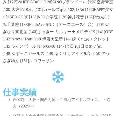
ブランドール
空野青空
[127]WHiTE BEACH
み
[128]SANO
[129]
大宮
☆
ガールズ
少女
[130]
I
DOLL
[131]
q/b [132]TEN6 [133]HAPPY
♪
☆学院 [136]神井花音
[137]2ねん8く
[134]D-CORE
[135]NEO
み千葉校 [138]EarthAce-SND（アースエース仙台） [139]い
ぎなり東北産 [140]さっきー ミルキー★メロデイX [141]OBP
[142]Arrow Heart [143]蜂蜜★皇帝 [144]えくれあエクレット
[145]ライスボール [146]GMU [147]今日も1日ゆめミ隊。
[148]ゆずっこガールズ [149]ほくりくアイドル部 [150]のう
さぎゆん [151]クロワッサン
仕事実績
内閣府「大阪・関西万博～ご当地アイドルフェス」・協
力（2025年）