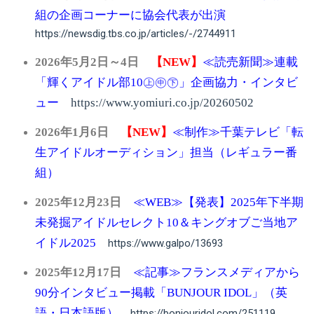
組の企画コーナーに協会代表が出演
https://newsdig.tbs.co.jp/articles/-/2744911
2026
年5
月2日～4日
【NEW】
≪読売新聞≫連載
「輝くアイドル部10㊤㊥㊦
」企画協力・インタビ
ュー
https://www.yomiuri.co.jp/20260502
2026
年1
月6日
【NEW】
≪制作≫千葉テレビ「転
生アイドルオーディション」担当（レギュラー番
組）
2025
年12
月23日
≪WEB≫【発表】2025年下半期
未発掘アイドルセレクト10＆キングオブご当地ア
イドル2025
https://www.galpo/13693
2025年12月17日
≪記事≫フランスメディアから
90分インタビュー掲載「BUNJOUR IDOL」（英
語・日本語版）
https://bonjouridol.com/251119