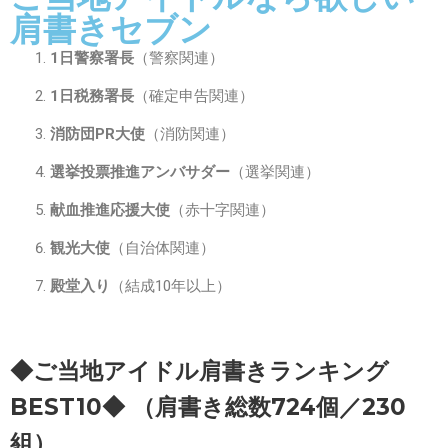
肩書きセブン
1日警察署長
（警察関連）
1日税務署長
（確定申告関連）
消防団PR大使
（消防関連）
選挙投票推進アンバサダー
（選挙関連）
献血推進応援大使
（赤十字関連）
観光大使
（自治体関連）
殿堂入り
（結成10年以上）
◆ご当地アイドル肩書きランキング
BEST10◆ （肩書き総数724個／230
組）