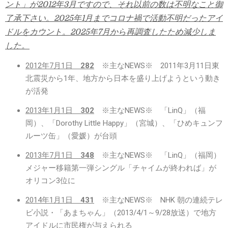
ント」が2012年3月ですので、それ以前の数は不明なこと御
了承下さい。2025年1月までコロナ禍で活動不明だったアイ
ドルをカウント。2025年7月から再調査したため減少しま
した。
2012年7月1日
282
※主なNEWS※ 2011年3月11日東
北震災から1年、地方から日本を盛り上げようという動き
が活発
2013年1月1日
302
※主なNEWS※ 「LinQ」（福
岡）、「Dorothy Little Happy」（宮城）、「ひめキュンフ
ルーツ缶」（愛媛）が台頭
2013年7月1日
348
※主なNEWS※ 「LinQ」（福岡）
メジャー移籍第一弾シングル「チャイムが終われば」が
オリコン3位に
2014年1月1日
431
※主なNEWS※ NHK 朝の連続テレ
ビ小説・「あまちゃん」（2013/4/1～9/28放送）で地方
アイドルに市民権が与えられる