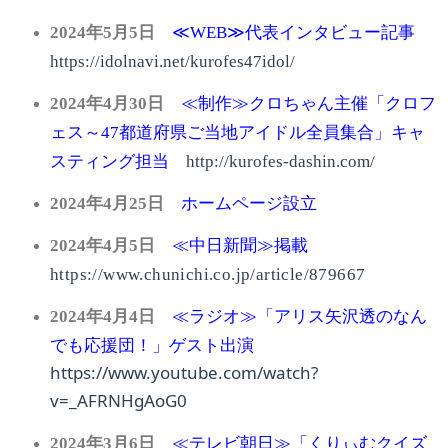
2024年5月5日
≪WEB≫代表インタビュー記事
https://idolnavi.net/kurofes47idol/
2024
年
4
月30日
≪制作≫クロちゃん主催「クロフ
ェス～47都道府県ご当地アイドル全員集合」キャ
スティング担当
http://kurofes-dashin.com/
2024
年
4
月25日
ホームページ設立
2024
年
4
月
5
日
≪中日新聞≫掲載
https://www.chunichi.co.jp/article/879667
「アリス矢沢透のなん
2024
年
4
月4
日
≪ラジオ≫
でも応援団！」ゲスト出演
https://www.youtube.com/watch?
v=_AFRNHgAoG0
2024
年
3
月
6
日
≪テレビ朝日≫「くりぃむクイズ