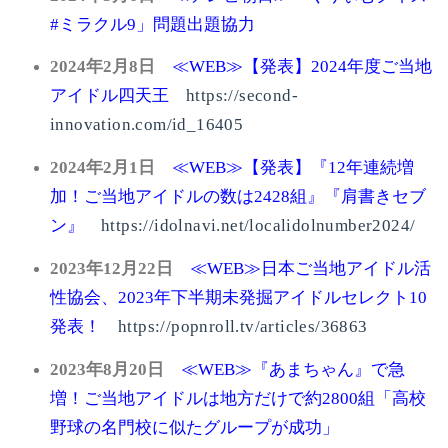
#
ミラクル
9
」問題出題協力
2024
年
2
月
8
日
≪
WEB
≫【発表】
2024
年度ご当地
アイドル四天王
https://second-
innovation.com/id_16405
2024
年
2
月
1
日
≪
WEB
≫【発表】『
12
年連続増
加！ご当地アイドルの数は
2428
組』『肩書きセブ
ン』
https://idolnavi.net/localidolnumber2024/
2023
年
12
月
22
日
≪
WEB
≫日本ご当地アイドル活
性協会、
2023
年下半期未発掘アイドルセレクト
10
発表！
https://popnroll.tv/articles/36863
2023
年
8
月
20
日
≪
WEB
≫『あまちゃん』で急
増！ご当地アイドルは地方だけで約
2800
組「高校
野球の名門校に似たグループが成功」