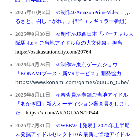
2025年10月2日
≪制作≫AmazonPrimeVideo「ふ
るさと、召し上がれ。」担当（レギュラー番組）
2025年9月30日
≪制作≫JR西日本「バーチャル大
阪駅 4.u × ご当地アイドル秋の大文化祭」担当
https://osakastationcity.com/20764
2025年9月26日
≪制作≫東京ゲームショウ
「KONAMIブース・新VRサービス」開発協力
https://www.konami.com/games/quuun_tube/
2025
年8
月11日
≪審査員≫老舗ご当地アイドル
「あかぎ団」新人オーディション審査員をしまし
た
https://x.com/AKAGIDAN/19544
2025
年7
月31日
≪WEB≫【発表】2025年上半期
未発掘アイドルセレクト10＆最新ご当地アイドル