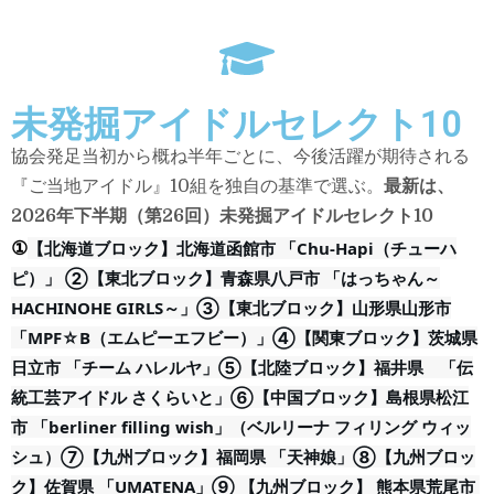
未発掘アイドルセレクト10
協会発足当初から概ね半年ごとに、今後活躍が期待される
『ご当地アイドル』10組を独自の基準で選ぶ。
最新は、
2026年下半期（第26回）未発掘アイドルセレクト10
①
【北海道ブロック】北海道函館市 「Chu-Hapi（チューハ
ピ）」 
②【東北ブロック】青森県八戸市 「はっちゃん～
HACHINOHE GIRLS～」
③【東北ブロック】山形県山形市
「MPF☆B（エムピーエフビー）」
④【関東ブロック】茨城県
日立市 「チーム ハレルヤ」
⑤【北陸ブロック】福井県　「伝
統工芸アイドル さくらいと」
⑥【中国ブロック】島根県松江
市 「berliner filling wish」（ベルリーナ フィリング ウィッ
シュ）
⑦【九州ブロック】福岡県 「天神娘」
⑧【九州ブロッ
ク】佐賀県 「UMATENA」
⑨ 【九州ブロック】 熊本県荒尾市 