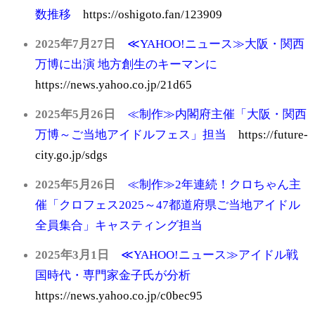
数推移
https://oshigoto.fan/123909
2025
年7
月27日
≪YAHOO!ニュース≫大阪・関西
万博に出演 地方創生のキーマンに
https://news.yahoo.co.jp/21d65
2025
年5
月26日
≪制作≫内閣府主催「大阪・関西
万博～ご当地アイドルフェス」担当
https://future-
city.go.jp/sdgs
2025
年5
月26日
≪制作≫2年連続！クロちゃん主
催「クロフェス2025～47都道府県ご当地アイドル
全員集合」キャスティング担当
2025年3月1日
≪YAHOO!ニュース≫アイドル戦
国時代・専門家金子氏が分析
https://news.yahoo.co.jp/c0bec95