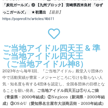
「炭坑ガールズ」
⑩ 【九州ブロック】 宮崎県西米良村 「ゆず
っこガールズ」　★初選出
【最新】
https://popnroll.tv/articles/46611
ご当地アイドル四天王 & 準
ご当地アイドル四天王
（ご当地アイドル神8）
2023年から毎年1回、『ご当地アイドル』殿堂入り団体の
中で活動実績が豊富・メジャーどころに引けを取らない人
気・知名度を有する4団体を認定し、全国各団体の目標とな
ることを願い発表。
ご当地アイドル四天王は①りんご娘
（青森県・2000年結成）②Negicco（新潟県・2003年結
成）③OS☆U（愛知県名古屋市大須商店街・2010年結成）