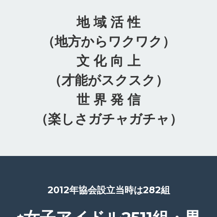
地 域 活 性
（地方からワクワク）
文 化 向 上
（才能がスクスク）
世 界 発 信
（楽しさガチャガチャ）
2012年協会設立当時は282組