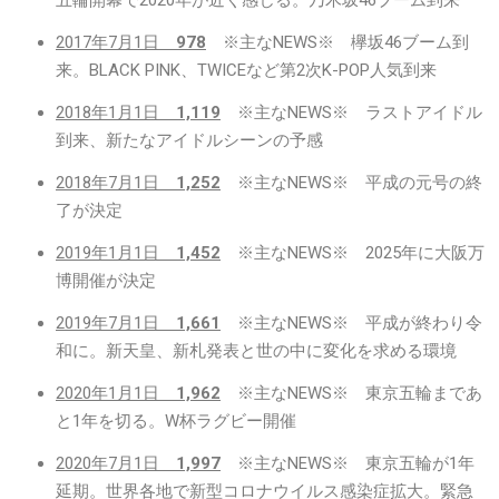
五輪開幕で2020年が近く感じる。乃木坂46ブーム到来
2017年7月1日
978
※主なNEWS※ 欅坂46ブーム到
来。BLACK PINK、TWICEなど第2次K-POP人気到来
2018年1月1日
1,119
※主なNEWS※ ラストアイドル
到来、新たなアイドルシーンの予感
2018年7月1日
1,252
※主なNEWS※ 平成の元号の終
了が決定
2019年1月1日
1,452
※主なNEWS※ 2025年に大阪万
博開催が決定
2019年7月1日
1,661
※主なNEWS※ 平成が終わり令
和に。新天皇、新札発表と世の中に変化を求める環境
2020年1月1日
1,962
※主なNEWS※ 東京五輪まであ
と1年を切る。W杯ラグビー開催
2020年7月1日
1,997
※主なNEWS※ 東京五輪が1年
延期。世界各地で新型コロナウイルス感染症拡大。緊急