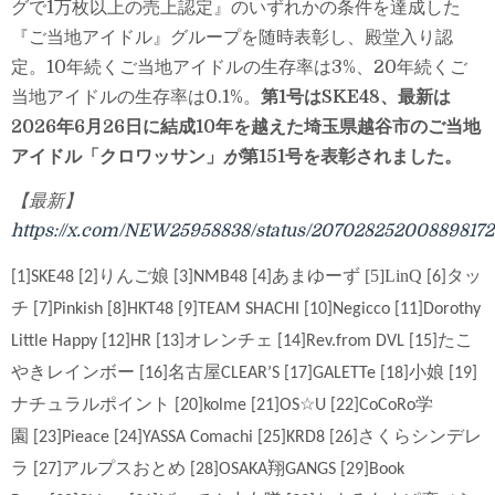
グで1万枚以上の売上認定』のいずれかの条件を達成した
『ご当地アイドル』グループを随時表彰し、殿堂入り認
定。10年続くご当地アイドルの生存率は3%、20年続くご
当地アイドルの生存率は0.1%。
第1号はSKE48、最新は
2026年6月26日に結成10年を越えた埼玉県越谷市のご当地
アイドル「クロワッサン」
が
第151号
を表彰されました。
【最新】
https://x.com/NEW25958838/status/207028252008898172
あまゆーず [5]LinQ
タッ
[1]SKE48 [2]りんご娘
[3]NMB48
[4]
[6]
チ
[7]Pinkish
[8]HKT48
[9]TEAM SHACHI [10]Negicco
[11]Dorothy
オレンチェ
たこ
Little Happy
[12]HR
[13]
[14]Rev.from DVL
[15]
やきレインボー
小娘
[16]名古屋CLEAR’S
[17]GALETTe
[18]
[19]
ナチュラルポイント
学
[20]kolme [21]OS☆U
[22]CoCoRo
園
さくらシンデレ
[23]Pieace
[24]YASSA Comachi [25]KRD8
[26]
ラ
アルプスおとめ
翔
[27]
[28]OSAKA
GANGS
[29]Book