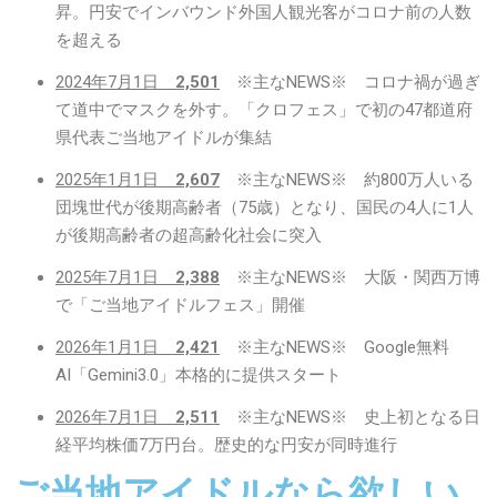
昇。円安でインバウンド外国人観光客がコロナ前の人数
を超える
2024年7月1日
2,501
※主なNEWS※ コロナ禍が過ぎ
て道中でマスクを外す。「クロフェス」で初の47都道府
県代表ご当地アイドルが集結
2025年1月1日
2,607
※主なNEWS※ 約800万人いる
団塊世代が後期高齢者（75歳）となり、国民の4人に1人
が後期高齢者の超高齢化社会に突入
2025年7月1日
2,388
※主なNEWS※ 大阪・関西万博
で「ご当地アイドルフェス」開催
2026年1月1日
2,421
※主なNEWS※ Google無料
AI「Gemini3.0」本格的に提供スタート
2026年7月1日
2,511
※主なNEWS※ 史上初となる日
経平均株価7万円台。歴史的な円安が同時進行
ご当地アイドルなら欲しい