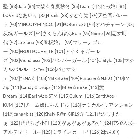
塾
くれれっ娘
[83]dela [84
]大阪☆春夏秋冬
[85]Team
!
[86]I
あいり [87]4-sails
ぶどう党
天空音パレー
LOVE U@
[88]
[89]
ド
×
♪ [
オバチャーン [93]
[90]MINGO!
MINGO!
[91]KOBerrieS
92]
炭坑ガールズ
さくらんぼん
悪女時
[94]
Bom
[95]Niimo
[96]
代
看板娘。
マリーナブル
[97]Le Siana
[98]
[99]
ー
アイくるガール
[100]FRUITPOCHETTE
[101]
ズ
ハンバーガール
マジ
[102]Vienolossi
[103]
[104]C-Style
[105]
カルバルルーン
パピマシ
Yes [106]
ェ
☆
☆
[107]YENA
[108]MilkShake
[109]Purpure
N.E.O
[110]IM
☆
☆
愛
Zip
[111]Candy
Drops
[112]Mike
miKe
[113]
Dream
[114]EarthAce-STM
[115]Culumi
[116]EarthAce-
チーム娘にゃんドル
ケミカル
⇄
リアクション
KUM
[117]
[118]
☆ [121]せのしすた
[119]cana÷biss
[120]ShuN-R@n GIRLS
ぁ
せせらぎ小町
がぁがぁがぁるず
究極人形
[122]
[123]
[124]
–
アルテマドール
ミライスカート
–
[125]
⁺
[126]2ねん8く