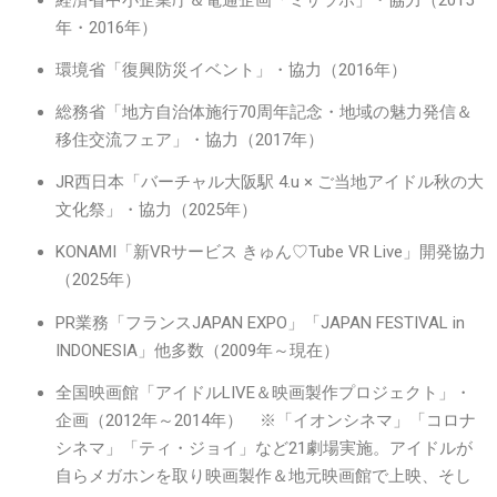
経済省中小企業庁＆電通企画「ミサラポ」・協力（2015
年・2016年）
環境省「復興防災イベント」・協力（2016年）
総務省「地方自治体施行70周年記念・地域の魅力発信＆
移住交流フェア」・協力（2017年）
JR西日本「バーチャル大阪駅 4.u × ご当地アイドル秋の大
文化祭」・協力（2025年）
KONAMI「新VRサービス きゅん♡Tube VR Live」開発協力
（2025年）
PR業務「フランスJAPAN EXPO」「JAPAN FESTIVAL in
INDONESIA」他多数（2009年～現在）
全国映画館「アイドルLIVE＆映画製作プロジェクト」・
企画（2012年～2014年） ※「イオンシネマ」「コロナ
シネマ」「ティ・ジョイ」など21劇場実施。アイドルが
自らメガホンを取り映画製作＆地元映画館で上映、そし